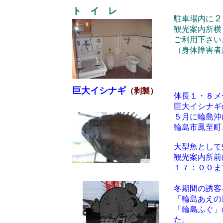
ト イ レ
２
駐車場内に
観光案内所横
ご利用下さい
（身体障害者
巨大イシナギ
（剥製）
体長１・８メ
巨大イシナギ
５月に輪島沖
輪島市鳳至町
大型魚として
観光案内所前
１７：００ま
冬期間の誘客
「輪島あえの
「輪島ふぐ」
た。