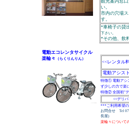
観光案内窓口
い。
市内の穴場ス
す。
*車椅子の貸
下さい。
*その他、飲
電動エコレンタサイクル
楽輪々
（らくりんりん）
<<レンタル
電動アシス
特徴① 電動アシ
ず少しの力で楽
特徴② 全国初”
<<デリバ
***ご利用希望
お問合せ Tel 0
長屋)
楽輪々について