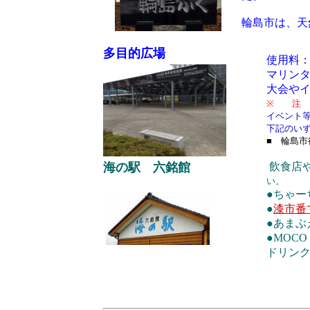
輪島市は、天
多目的広場
使用料
マリン
大会や
※ 注
イベント
下記のい
■ 輪島市役
海の駅 六銘館
飲食店
い。
●ちゃー
●
漆市番
●あまぶ
●MOC
ドリン