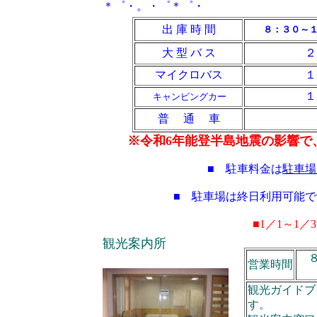
＊゜・。・゜＊゜・
出 庫 時 間
８：３０～
大 型 バ ス
２
マイクロバス
１
１
キャンピングカー
普 通 車
※令和6年能登半島地震の影響で
■ 駐車料金は
駐車場
■ 駐車場は終日利用可能
■1／1～1
観光案内所
営業時間
観光ガイドブ
す。